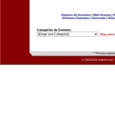
Registro de Dominios
|
Web Hosting
|
D
Dominios Expirados
|
Industrias
|
Indu
Categorías de Dominio:
[Pág. princi
** Precios expre
© 2002/2022 Solo10.com