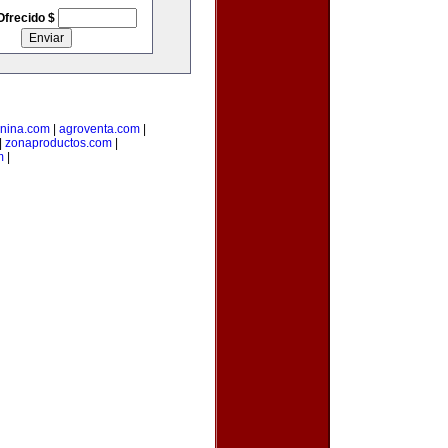
Ofrecido $
anina.com
|
agroventa.com
|
|
zonaproductos.com
|
m
|