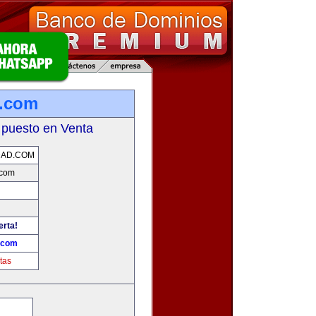
d.com
 puesto en Venta
DAD.COM
.com
erta!
.com
tas