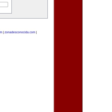
om
|
zonadesconocida.com
|