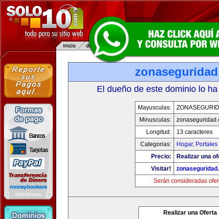
zonasegurida
El dueño de este dominio lo ha
Mayusculas:
ZONASEGURI
Minusculas:
zonaseguridad
Longitud:
13 caracteres
Categorias:
Hogar
,
Portales
Precio:
Realizar una of
Visitar!
zonaseguridad
Serán consideradas ofer
Realizar una Oferta