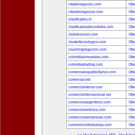
citadenegocios.com
Ofer
citasdenegocios.com
Ofer
clasificados.in
Ofer
clasificadosdecordoba.com
Ofer
clubdesocios.com
Ofer
clustertecnologico.com
Ofer
coachingnegocios.com
Ofer
colombiainmuebles.com
Ofer
colombiatrading.com
Ofer
comercialespublicitarios.com
Ofer
comerciar.net
Ofer
comerciointerior.com
Ofer
comerciointernacional.net
Ofer
comerciosargentinos.com
Ofer
comerciosenlinea.com
Ofer
comerciosyempresas.com
Ofer
comoencontrarpareja.com
Ofer