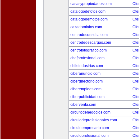
casasypropiedades.com
Ofer
catalogodefotos.com
Ofer
catalogodemotos.com
Ofer
cazadominios.com
Ofer
centrodeconsulta.com
Ofer
centrodedescargas.com
Ofer
centrofotografico.com
Ofer
chefprofesional.com
Ofer
chileindustrias.com
Ofer
ciberanuncio.com
Ofer
ciberdirectorio.com
Ofer
ciberempleos.com
Ofer
ciberpublicidad.com
Ofer
ciberventa.com
Ofer
circuitodenegocios.com
Ofer
circulodeprofesionales.com
Ofer
circuloempresario.com
Ofer
circuloprofesional.com
Ofer