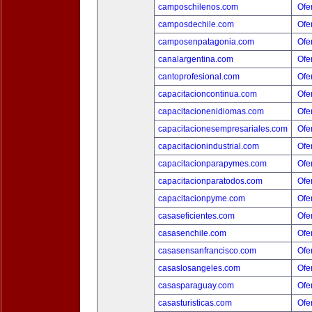
camposchilenos.com
Ofer
camposdechile.com
Ofer
camposenpatagonia.com
Ofer
canalargentina.com
Ofer
cantoprofesional.com
Ofer
capacitacioncontinua.com
Ofer
capacitacionenidiomas.com
Ofer
capacitacionesempresariales.com
Ofer
capacitacionindustrial.com
Ofer
capacitacionparapymes.com
Ofer
capacitacionparatodos.com
Ofer
capacitacionpyme.com
Ofer
casaseficientes.com
Ofer
casasenchile.com
Ofer
casasensanfrancisco.com
Ofer
casaslosangeles.com
Ofer
casasparaguay.com
Ofer
casasturisticas.com
Ofer