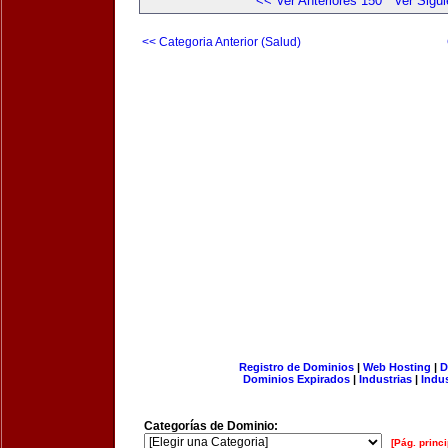
<< Ver Anteriores 150
Ver Sigu
<< Categoria Anterior (Salud)
Registro de Dominios
|
Web Hosting
|
D
Dominios Expirados
|
Industrias
|
Indu
Categorías de Dominio:
[Pág. princi