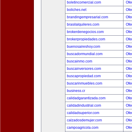
boletincomercial.com
Ofer
boliches.net
Ofer
brandingempresarial.com
Ofer
brasilalquileres.com
Ofer
brokerdenegocios.com
Ofer
brokerpropiedades.com
Ofer
buenosaireshoy.com
Ofer
buscadormundial.com
Ofer
buscainmo.com
Ofer
buscainversores.com
Ofer
buscapropiedad.com
Ofer
buscarinmuebles.com
Ofer
business.cr
Ofer
calidadgarantizada.com
Ofer
calidadindustrial.com
Ofer
calidadsuperior.com
Ofer
calzadosdemujer.com
Ofer
campoagricola.com
Ofer